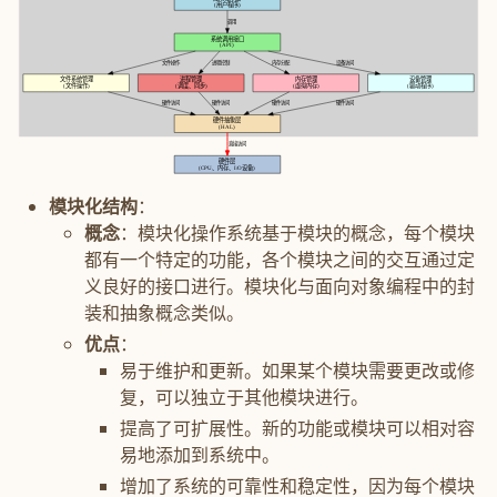
(用户程序)
调用
系统调用接口
(API)
文件操作
进程控制
内存分配
设备访问
文件系统管理
进程管理
内存管理
设备管理
(文件操作)
(调度、同步)
(虚拟内存)
(驱动程序)
硬件访问
硬件访问
硬件访问
硬件访问
硬件抽象层
(HAL)
直接访问
硬件层
(CPU、内存、I/O设备)
模块化结构
：
概念
：模块化操作系统基于模块的概念，每个模块
都有一个特定的功能，各个模块之间的交互通过定
义良好的接口进行。模块化与面向对象编程中的封
装和抽象概念类似。
优点
：
易于维护和更新。如果某个模块需要更改或修
复，可以独立于其他模块进行。
提高了可扩展性。新的功能或模块可以相对容
易地添加到系统中。
增加了系统的可靠性和稳定性，因为每个模块