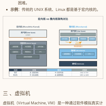
困难。
示例
：传统的 UNIX 系统、Linux 都是基于宏内核的。
宏内核 vs 微内核架构对比
宏内核 (Monolithic Kernel)
微内核 (Microkernel)
用户空间 (User Space)
用户空间 (User Space)
应用程序
应用程序
系统调用接口
文件系统
设备驱动
网络服务
其他服务
内核空间 (Kernel Space)
消息传递
系统调用接口
进程管理
内存管理
文件系统
微内核 (Microkernel)
设备驱动
网络协议
IPC
进程管理
内存管理
IPC
其他系统服务
硬件层 (Hardware)
对比项
宏内核
微内核
示例系统
硬件层 (Hardware)
性能
高 (直接调用)
中 (消息传递)
Linux vs IOS
稳定性
中 (单点故障)
高 (故障隔离)
UNIX vs QNX
虚拟机
虚拟机（Virtual Machine, VM）是一种通过软件模拟真实计