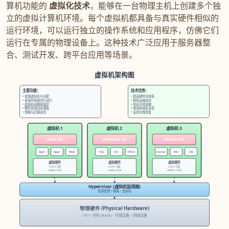
算机功能的
虚拟化技术
，能够在一台物理主机上创建多个独
立的虚拟计算机环境。每个虚拟机都具备与真实硬件相似的
运行环境，可以运行独立的操作系统和应用程序，仿佛它们
运行在专属的物理设备上。这种技术广泛应用于服务器整
合、测试开发、跨平台应用等场景。
虚拟机架构图
主要功能：
技术优势：
• 资源虚拟化与分配
• 提高硬件利用率
• 多操作系统并行运行
• 降低运维成本
• 虚拟机间隔离保护
• 简化环境部署
• 硬件资源动态调度
• 增强系统安全性
• 快照与迁移支持
• 支持灾难恢复
虚拟机 1
虚拟机 2
虚拟机 3
Linux OS
Windows OS
Ubuntu OS
App1
App2
Web
SQL
IIS
Office
Docker
K8s
DB
虚拟硬件
虚拟硬件
虚拟硬件
vCPU: 2核
vCPU: 4核
vCPU: 6核
vRAM: 4GB
vRAM: 8GB
vRAM: 16GB
Hypervisor (虚拟机监视器)
资源管理 • 隔离 • 虚拟化
物理硬件 (Physical Hardware)
CPU • 内存 (RAM) • 存储设备 • 网络设备