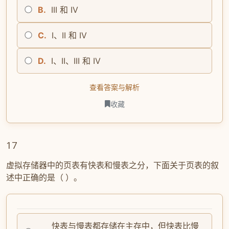
B.
III 和 IV
C.
I、II 和 IV
D.
I、II、III 和 IV
查看答案与解析
收藏
17
虚拟存储器中的页表有快表和慢表之分，下面关于页表的叙
述中正确的是（ ）。
快表与慢表都存储在主存中，但快表比慢