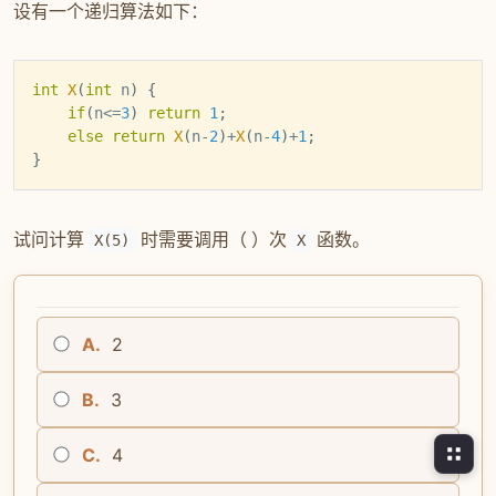
设有一个递归算法如下：
int
X
(
int
 n
)
{
if
(
n
<=
3
)
return
1
;
else
return
X
(
n
-
2
)
+
X
(
n
-
4
)
+
1
;
}
试问计算
时需要调用（ ）次
函数。
X(5)
X
A.
2
B.
3
C.
4