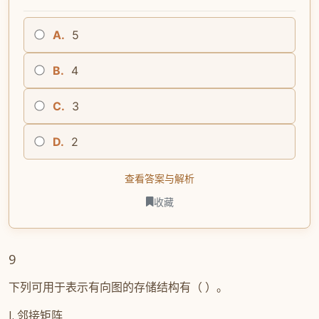
A.
5
B.
4
C.
3
D.
2
查看答案与解析
收藏
9
下列可用于表示有向图的存储结构有（ ）。
I. 邻接矩阵