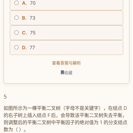
A.
70
B.
73
C.
75
D.
77
查看答案与解析
收藏
5
如图所示为一棵平衡二叉树（字母不是关键字），在结点 D
的右子树上插入结点 F 后，会导致该平衡二叉树失去平衡，
则调整后的平衡二叉树中平衡因子的绝对值为 1 的分支结点
数为（ ）。