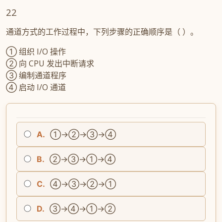
22
通道方式的工作过程中，下列步骤的正确顺序是（ ）。
① 组织 I/O 操作
② 向 CPU 发出中断请求
③ 编制通道程序
④ 启动 I/O 通道
A.
①→②→③→④
B.
②→③→①→④
C.
④→③→②→①
D.
③→④→①→②