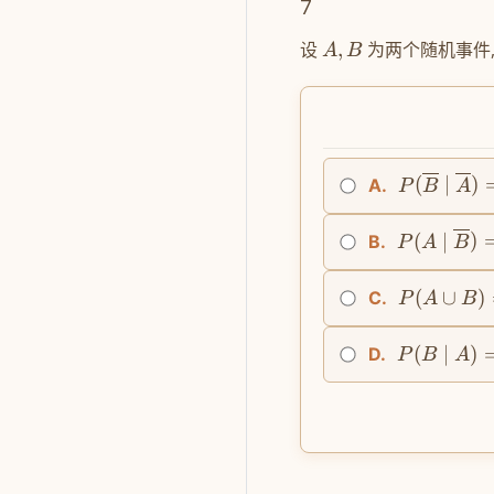
7
设
,
为两个随机事件,
A
B
(
∣
)
A.
P
B
A
(
∣
)
B.
P
A
B
(
∪
)
C.
P
A
B
(
∣
)
D.
P
B
A