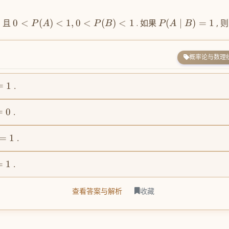
 且
0
<
(
)
<
1
,
0
<
(
)
<
1
. 如果
(
∣
)
=
1
, 则
P
A
P
B
P
A
B
概率论与数理
=
1
.
=
0
.
=
1
.
=
1
.
查看答案与解析
收藏