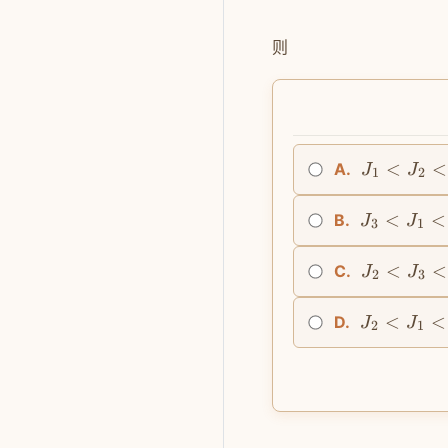
则
<
<
A.
J
J
1
2
<
<
B.
J
J
3
1
<
<
C.
J
J
2
3
<
<
D.
J
J
2
1