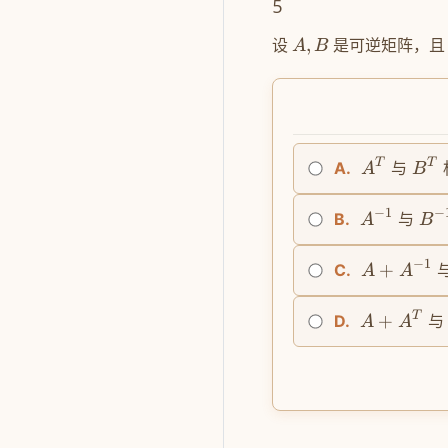
5
设
,
是可逆矩阵，
A
B
T
T
与
A.
A
B
−
1
−
与
B.
A
B
−
1
+
C.
A
A
T
+
D.
A
A