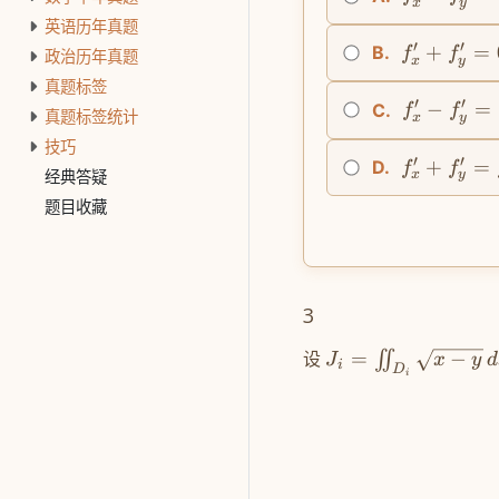
x
y
英语历年真题
′
′
+
=
B.
f
f
政治历年真题
x
y
真题标签
′
′
−
=
C.
f
f
真题标签统计
x
y
技巧
′
′
+
=
D.
f
f
经典答疑
x
y
题目收藏
3
设
=
−
∬
J
x
y
d
i
D
i