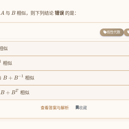
且
与
相似，则下列结论
错误
的是：
A
B
线性代数
相似
1
相似
−
1
+
与
相似
B
B
T
+
与
相似
B
B
查看答案与解析
收藏