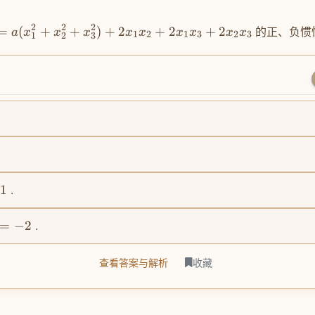
2
2
2
=
(
+
+
)
+
2
+
2
+
2
的正、负惯性指
a
x
x
x
x
x
x
x
x
x
1
2
1
3
2
3
1
2
3
1
.
=
−
2
.
查看答案与解析
收藏