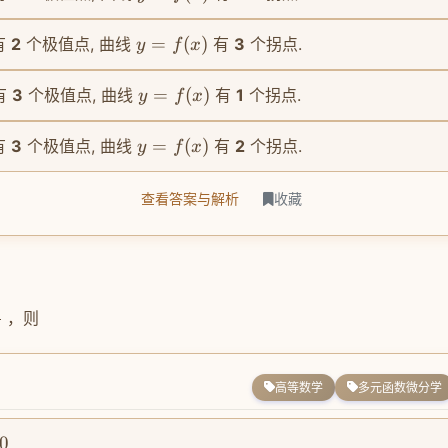
=
(
)
有
2
个极值点, 曲线
有
3
个拐点.
y
f
x
=
(
)
有
3
个极值点, 曲线
有
1
个拐点.
y
f
x
=
(
)
有
3
个极值点, 曲线
有
2
个拐点.
y
f
x
查看答案与解析
收藏
，则
y
高等数学
多元函数微分学
0