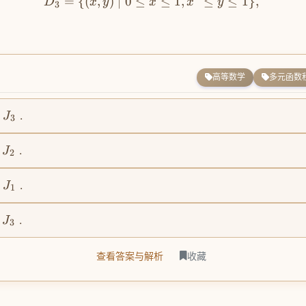
=
{(
,
)
∣
0
≤
≤
1
,
≤
≤
1
}
,
D
x
y
x
x
y
3
高等数学
多元函数
.
J
3
.
J
2
.
J
1
.
J
3
查看答案与解析
收藏