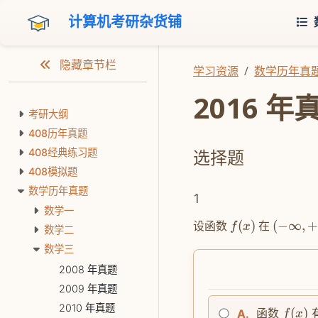
计算机考研杂货铺
隐藏章节栏
学习资源
数学历年真
2016 年
考研大纲
408历年真题
选择题
408经典练习题
408模拟题
数学历年真题
1
数学一
设函数
(
)
在
(
−
∞
,
f
x
数学二
数学三
2008 年真题
2009 年真题
2010 年真题
(
)
函数
A.
f
x