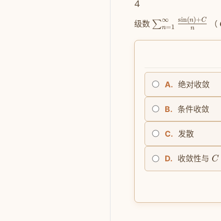
4
∞
s
i
n
(
)
+
n
C
级数
（
∑
=
1
n
n
A.
绝对收敛
B.
条件收敛
C.
发散
收敛性与
D.
C