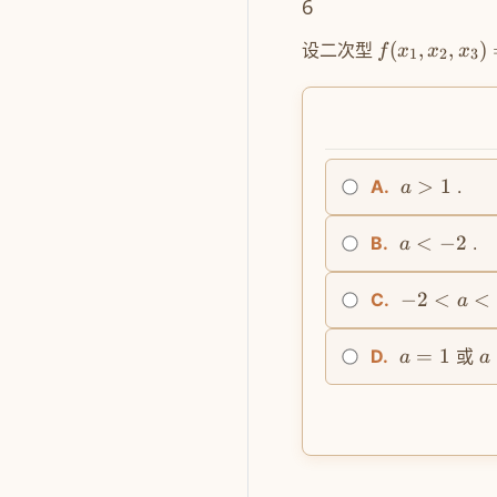
6
设二次型
(
,
,
)
f
x
x
x
1
2
3
>
1
.
A.
a
<
−
2
.
B.
a
−
2
<
<
C.
a
=
1
或
D.
a
a