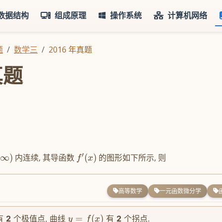
数据结构
组成原理
操作系统
计算机网络
题
数学三
2016 年真题
真题
′
+
∞
)
内连续, 其导函数
(
)
的图形如下所示, 则
f
x
高等数学
一元函数微分学
=
(
)
有
2
个极值点, 曲线
有
2
个拐点.
y
f
x