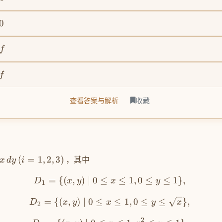
0
f
f
查看答案与解析
收藏
(
=
1
,
2
,
3
)
，其中
x
d
y
i
=
{(
,
)
∣
0
≤
≤
1
,
0
≤
≤
1
}
,
D
x
y
x
y
1
=
{(
,
)
∣
0
≤
≤
1
,
0
≤
≤
}
,
D
x
y
x
y
x
2
2