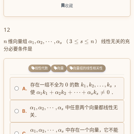
收藏
12
维向量组
,
,
⋯
,
（
3
≤
≤
） 线性无关的充
n
α
α
α
s
n
1
2
s
分必要条件是
线性代数
向量
向量组的线性相关性
0
,
,
…
,
存在一组不全为
的数
，
k
k
k
1
2
s
A.
+
+
⋯
+

=
0
使
．
α
k
α
k
α
k
1
1
2
2
s
s
,
,
⋯
,
中任意两个向量都线性无
α
α
α
1
2
s
B.
关．
,
,
⋯
,
中存在一个向量，它不能
α
α
α
1
2
s
C.