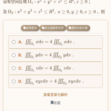
2
2
2
2
设有空间区域
Ω
:
+
+
≤
,
≥
0
；
x
y
z
R
z
1
2
2
2
2
及
Ω
:
+
+
≤
,
≥
0
,
≥
0
,
≥
0
，则
x
y
z
R
x
y
z
2
高等数学
多元函数积分学
重积分的计算
d
=
4
d
∭
∭
．
A.
x
v
x
v
Ω
Ω
1
2
d
=
4
d
∭
∭
．
B.
y
v
y
v
Ω
Ω
1
2
d
=
4
d
∭
∭
．
C.
z
v
z
v
Ω
Ω
1
2
d
=
4
d
∭
∭
．
D.
x
yz
v
x
yz
v
Ω
Ω
1
2
查看答案与解析
收藏