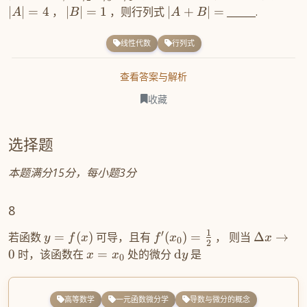
∣
∣
=
4
，
∣
∣
=
1
，则行列式
∣
+
∣
=
______.
A
B
A
B
线性代数
行列式
查看答案与解析
收藏
选择题
本题满分15分，每小题3分
8
1
′
若函数
=
(
)
可导，且有
(
)
=
， 则当
Δ
→
y
f
x
f
x
x
0
2
0
时，该函数在
=
处的微分
d
是
x
x
y
0
高等数学
一元函数微分学
导数与微分的概念