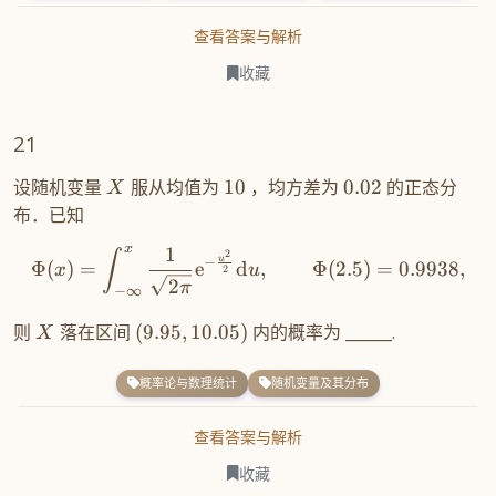
查看答案与解析
收藏
21
设随机变量
服从均值为
10
，均方差为
0.02
的正态分
X
布．已知
x
1
2
∫
u
−
Φ
(
)
=
e
d
,
Φ
(
2.5
)
=
0.9938
,
x
u
2
2
π
−
∞
则
落在区间
(
9.95
,
10.05
)
内的概率为 ______.
X
概率论与数理统计
随机变量及其分布
查看答案与解析
收藏