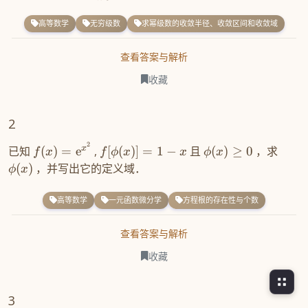
高等数学
无穷级数
求幂级数的收敛半径、收敛区间和收敛域
查看答案与解析
收藏
2
2
x
已知
(
)
=
e
,
[
(
)]
=
1
−
且
(
)
≥
0
，求
f
x
f
ϕ
x
x
ϕ
x
(
)
，并写出它的定义域．
ϕ
x
高等数学
一元函数微分学
方程根的存在性与个数
查看答案与解析
收藏
3