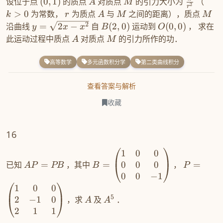
设位于点
(
0
,
1
)
的质点
对质点
的引力大小为
（
A
M
2
r
>
0
为常数，
为质点
与
之间的距离），质点
k
r
A
M
M
2
沿曲线
=
2
−
自
(
2
,
0
)
运动到
(
0
,
0
)
， 求在
y
x
x
B
O
此运动过程中质点
对质点
的引力所作的功．
A
M
高等数学
多元函数积分学
第二类曲线积分
查看答案与解析
收藏
16
1
0
0
0
0
0
已知
=
，其中
=
，
=
A
P
PB
B
P
0
0
−
1
1
0
0
5
2
−
1
0
，求
及
．
A
A
2
1
1