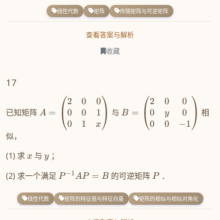
线性代数
矩阵
伴随矩阵与可逆矩阵
查看答案与解析
收藏
17
2
0
0
2
0
0
0
0
1
0
0
已知矩阵
=
与
=
相
y
A
B
0
1
0
0
−
1
x
似，
(1) 求
与
；
x
y
−
1
(2) 求一个满足
=
的可逆矩阵
．
P
A
P
B
P
线性代数
矩阵的特征值与特征向量
矩阵的相似与相似对角化