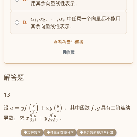
用其余向量线性表示．
,
,
⋯
,
中任意一个向量都不能用
α
α
α
1
2
s
D.
其余向量线性表示．
查看答案与解析
收藏
解答题
13
(
)
y
x
设
=
+
， 其中函数
,
具有二阶连续
(
)
u
y
f
xg
f
g
y
x
2
2
∂
∂
u
u
导数， 求
+
．
x
y
2
∂
∂
∂
x
x
y
高等数学
多元函数微分学
偏导数的概念与计算