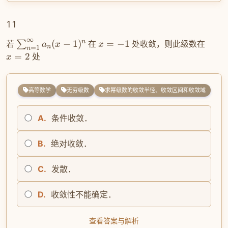
11
∞
n
若
(
−
1
)
在
=
−
1
处收敛，则此级数在
∑
a
x
x
n
=
1
n
=
2
处
x
高等数学
无穷级数
求幂级数的收敛半径、收敛区间和收敛域
A.
条件收敛．
B.
绝对收敛．
C.
发散．
D.
收敛性不能确定．
查看答案与解析