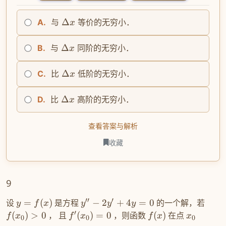
Δ
与
等价的无穷小．
A.
x
Δ
与
同阶的无穷小．
B.
x
Δ
比
低阶的无穷小．
C.
x
Δ
比
高阶的无穷小．
D.
x
查看答案与解析
收藏
9
′′
′
设
=
(
)
是方程
−
2
+
4
=
0
的一个解，若
y
f
x
y
y
y
′
(
)
>
0
， 且
(
)
=
0
，则函数
(
)
在点
f
x
f
x
f
x
x
0
0
0