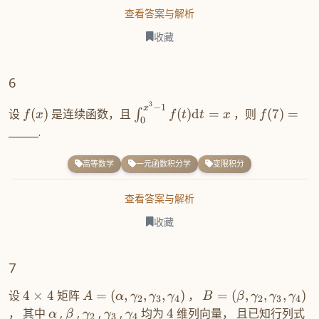
查看答案与解析
收藏
6
3
−
1
x
设
(
)
是连续函数，且
(
)
d
=
，则
(
7
)
=
∫
f
x
f
t
t
x
f
0
______.
高等数学
一元函数积分学
变限积分
查看答案与解析
收藏
7
设
4
×
4
矩阵
=
(
,
,
,
)
，
=
(
,
,
,
)
A
α
γ
γ
γ
B
β
γ
γ
γ
2
3
4
2
3
4
， 其中
,
,
,
,
均为
4
维列向量， 且已知行列式
α
β
γ
γ
γ
2
3
4