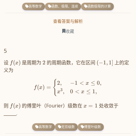
高等数学
函数、极限、连续
函数极限的计算
查看答案与解析
收藏
5
设
(
)
是周期为
2
的周期函数，它在区间
(
−
1
,
1
]
上的定
f
x
义为
{
2
,
−
1
<
≤
0
,
x
(
)
=
f
x
3
,
0
<
≤
1
,
x
x
则
(
)
的傅里叶（Fourier）级数在
=
1
处收敛于
f
x
x
______.
高等数学
无穷级数
傅里叶级数