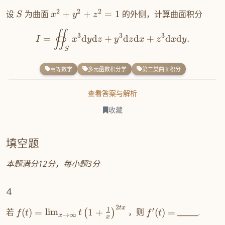
2
2
2
设
为曲面
+
+
=
1
的外侧，计算曲面积分
S
x
y
z
∬
3
3
3
=
d
d
+
d
d
+
d
d
.
I
x
y
z
y
z
x
z
x
y
S
高等数学
多元函数积分学
第二类曲面积分
查看答案与解析
收藏
填空题
本题满分12分，每小题3分
4
2
t
x
1
′
若
(
)
=
lim
1
+
，则
(
)
=
______.
(
)
f
t
t
f
t
→
∞
x
x