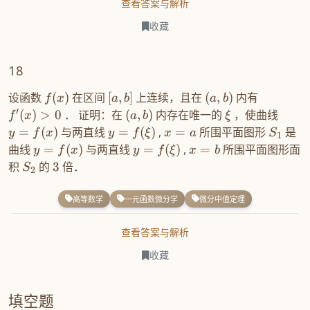
查看答案与解析
收藏
18
设函数
(
)
在区间
[
,
]
上连续，且在
(
,
)
内有
f
x
a
b
a
b
′
(
)
>
0
． 证明：在
(
,
)
内存在唯一的
，使曲线
f
x
a
b
ξ
=
(
)
与两直线
=
(
)
,
=
所围平面图形
是
y
f
x
y
f
ξ
x
a
S
1
曲线
=
(
)
与两直线
=
(
)
,
=
所围平面图形面
y
f
x
y
f
ξ
x
b
积
的
3
倍．
S
2
高等数学
一元函数微分学
微分中值定理
查看答案与解析
收藏
填空题