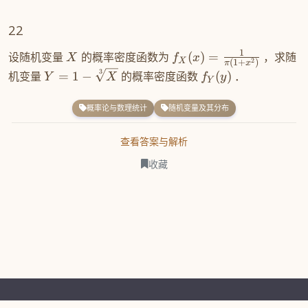
22
1
设随机变量
的概率密度函数为
(
)
=
，求随
X
f
x
X
2
(
1
+
)
π
x
3
机变量
=
1
−
的概率密度函数
(
)
．
Y
X
f
y
Y
概率论与数理统计
随机变量及其分布
查看答案与解析
收藏