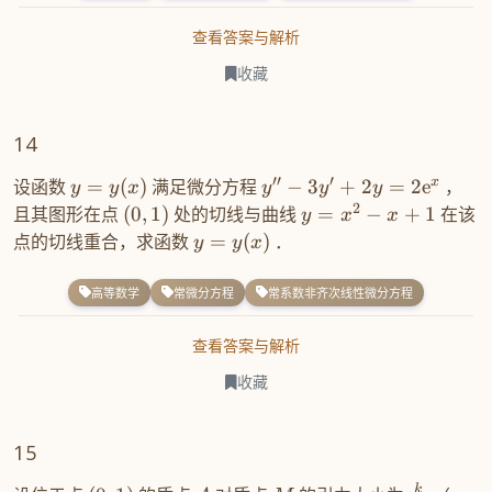
查看答案与解析
收藏
14
′′
′
x
设函数
=
(
)
满足微分方程
−
3
+
2
=
2
e
，
y
y
x
y
y
y
2
且其图形在点
(
0
,
1
)
处的切线与曲线
=
−
+
1
在该
y
x
x
点的切线重合，求函数
=
(
)
．
y
y
x
高等数学
常微分方程
常系数非齐次线性微分方程
查看答案与解析
收藏
15
k