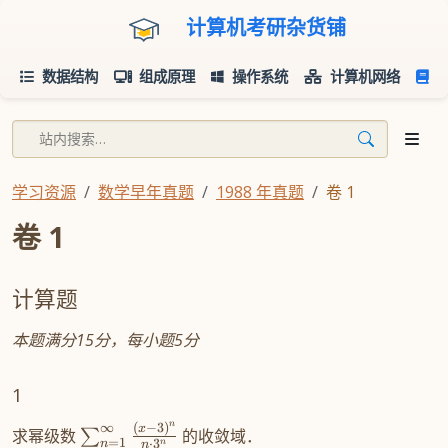
计算机考研杂货铺
数据结构
组成原理
操作系统
计算机网络
学习资源
数学早年真题
1988 年真题
卷 1
卷 1
计算题
本题满分15分，每小题5分
1
n
∞
(
−
3
)
x
求幂级数
的收敛域．
∑
=
1
⋅
3
n
n
n