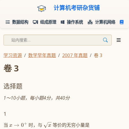
计算机考研杂货铺
数据结构
组成原理
操作系统
计算机网络
学习资源
数学早年真题
2007 年真题
卷 3
卷 3
选择题
1～10小题，每小题4分，共40分
1
+
当
→
0
时，与
等价的无穷小量是
x
x