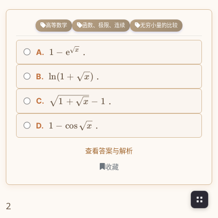
高等数学
函数、极限、连续
无穷小量的比较
x
1
−
e
A.
．
ln
(
1
+
)
B.
．
x
1
+
−
1
C.
．
x
1
−
cos
D.
．
x
查看答案与解析
收藏
2