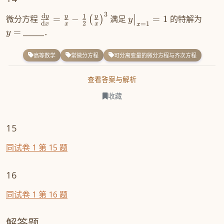
3
d
1
y
y
y
微分方程
=
−
满足
=
1
的特解为
(
)
y
d
2
=
1
x
x
x
x
=
______．
y
高等数学
常微分方程
可分离变量的微分方程与齐次方程
查看答案与解析
收藏
15
同试卷 1 第 15 题
16
同试卷 1 第 16 题
解答题