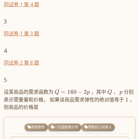
同试卷 1 第 4 题
3
同试卷 1 第 3 题
4
同试卷 2 第 8 题
5
设某商品的需求函数为
=
160
−
2
，其中
，
分别
Q
p
Q
p
表示需要量和价格， 如果该商品需求弹性的绝对值等于
1
，
则商品的价格是
高等数学
一元函数微分学
导数的几何意义