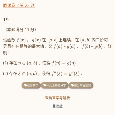
同试卷 2 第 22 题
19
（本题满分 11 分）
设函数
(
)
，
(
)
在
[
,
]
上连续，在
(
,
)
内二阶可
f
x
g
x
a
b
a
b
导且存在相等的最大值，又
(
)
=
(
)
，
(
)
=
(
)
，证
f
a
g
a
f
b
g
b
明：
(1) 存在
∈
(
,
)
，使得
(
)
=
(
)
；
η
a
b
f
η
g
η
′′
′′
(2) 存在
∈
(
,
)
，使得
(
)
=
(
)
．
ξ
a
b
f
ξ
g
ξ
高等数学
一元函数微分学
微分中值定理
查看答案与解析
收藏