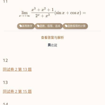
11
3
2
+
+
1
x
x
lim
(
sin
+
cos
)
=
x
x
3
2
+
x
x
→
+
∞
x
高等数学
函数、极限、连续
函数极限的计算
查看答案与解析
收藏
12
同试卷 2 第 13 题
13
同试卷 2 第 15 题
14