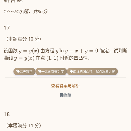
17～24小题，共86分
17
（本题满分 10 分）
设函数
=
(
)
由方程
ln
−
+
=
0
确定，试判断
y
y
x
y
y
x
y
曲线
=
(
)
在点
(
1
,
1
)
附近的凹凸性．
y
y
x
高等数学
一元函数微分学
曲线的凹凸性、拐点及渐近线
查看答案与解析
收藏
18
（本题满分 11 分）