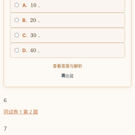
10
A.
．
20
B.
．
30
C.
．
40
D.
．
查看答案与解析
收藏
6
同试卷 1 第 2 题
7