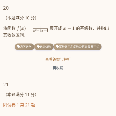
20
（本题满分 10 分）
1
将函数
(
)
=
展开成
−
1
的幂级数，并指出
f
x
x
2
−
3
−
4
x
x
其收敛区间．
高等数学
无穷级数
幂级数的和函数及幂级数展开式
查看答案与解析
收藏
21
（本题满分 11 分）
同试卷 1 第 21 题